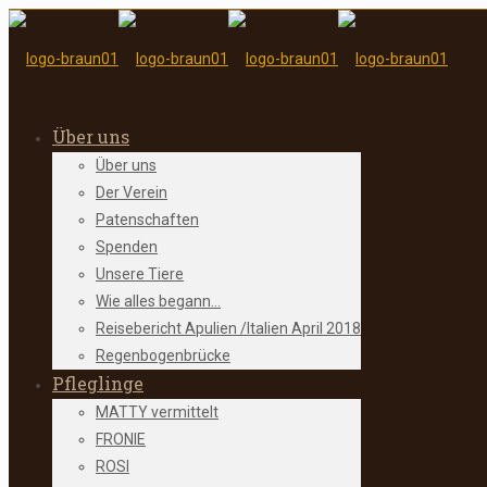
Über uns
Über uns
Der Verein
Patenschaften
Spenden
Unsere Tiere
Wie alles begann…
Reisebericht Apulien /Italien April 2018
Regenbogenbrücke
Pfleglinge
MATTY vermittelt
FRONIE
ROSI