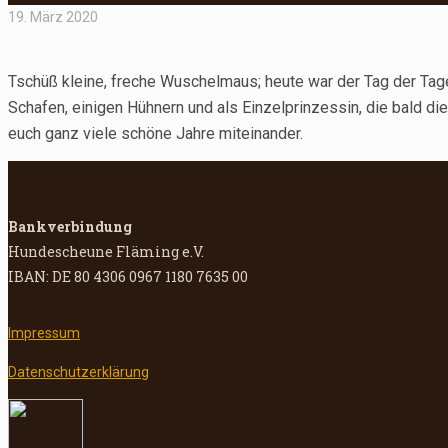
19. März 2020
Tschüß kleine, freche Wuschelmaus; heute war der Tag der Tage
Schafen, einigen Hühnern und als Einzelprinzessin, die bald d
euch ganz viele schöne Jahre miteinander.
Bankverbindung
Hundescheune Fläming e.V.
IBAN: DE 80 4306 0967 1180 7635 00
Impressum
Datenschutzerklärung