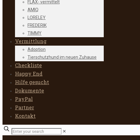
FLAX- vermittelt
AMIQ
LORELEY
FREDERIK
TIMMY
Vermittlung
Adoption
Tierschutzhund im neuen Zuhause
Checkliste
Happy End
Hilfe gesucht
Dokumente
PayPal
Partner
Kontakt
✕