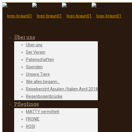
Über uns
Über uns
Der Verein
Patenschaften
Spenden
Unsere Tiere
Wie alles begann…
Reisebericht Apulien /Italien April 2018
Regenbogenbrücke
Pfleglinge
MATTY vermittelt
FRONIE
ROSI