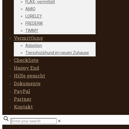
FLAX- vermittelt
AMIQ
LORELEY
FREDERIK
TIMMY
Vermittlung
Adoption
Tierschutzhund im neuen Zuhause
Checkliste
Happy End
Hilfe gesucht
Dokumente
PayPal
Partner
Kontakt
✕