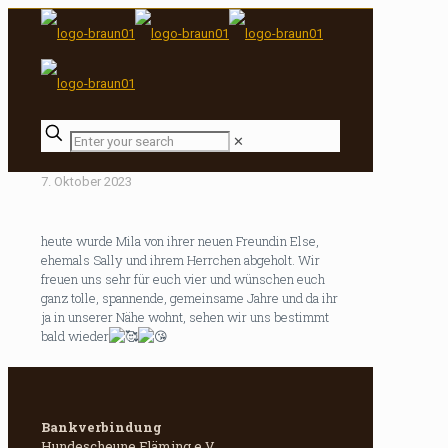
✕
7. Oktober 2023
heute wurde Mila von ihrer neuen Freundin Else,
ehemals Sally und ihrem Herrchen abgeholt. Wir
freuen uns sehr für euch vier und wünschen euch
ganz tolle, spannende, gemeinsame Jahre und da ihr
ja in unserer Nähe wohnt, sehen wir uns bestimmt
bald wieder
Bankverbindung
Hundescheune Fläming e.V.