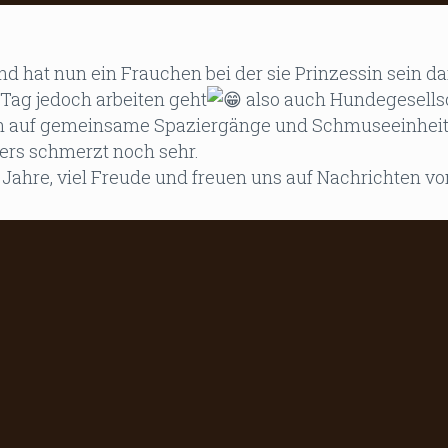
d hat nun ein Frauchen bei der sie Prinzessin sein da
ag jedoch arbeiten geht
also auch Hundegesellsc
ich auf gemeinsame Spaziergänge und Schmuseeinheite
ners schmerzt noch sehr.
hre, viel Freude und freuen uns auf Nachrichten vo