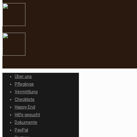
Über uns
Pfleglinge
Vermittlung
Checkliste
Happy End
Hilfe gesucht
Dokumente
PayPal