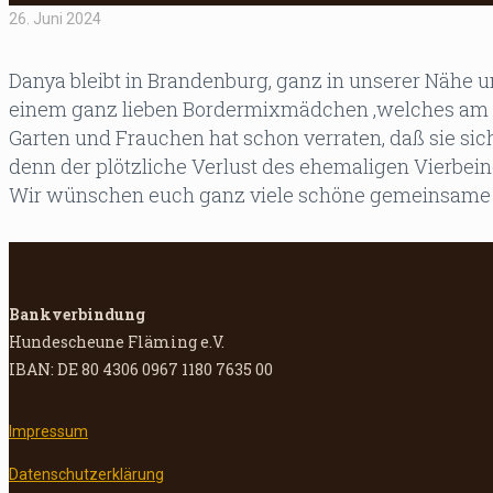
26. Juni 2024
Danya bleibt in Brandenburg, ganz in unserer Nähe un
einem ganz lieben Bordermixmädchen ,welches am T
Garten und Frauchen hat schon verraten, daß sie s
denn der plötzliche Verlust des ehemaligen Vierbei
Wir wünschen euch ganz viele schöne gemeinsame Ja
Bankverbindung
Hundescheune Fläming e.V.
IBAN: DE 80 4306 0967 1180 7635 00
Impressum
Datenschutzerklärung