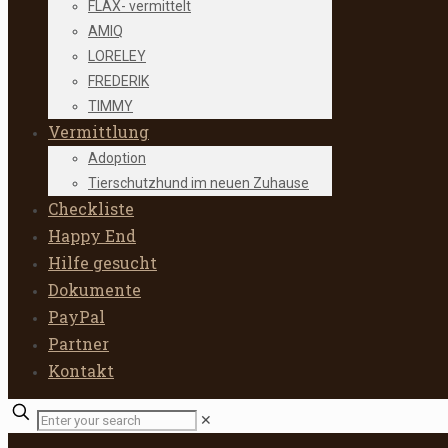
FLAX- vermittelt
AMIQ
LORELEY
FREDERIK
TIMMY
Vermittlung
Adoption
Tierschutzhund im neuen Zuhause
Checkliste
Happy End
Hilfe gesucht
Dokumente
PayPal
Partner
Kontakt
✕