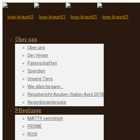
Über uns
Über uns
Der Verein
Patenschaften
Spenden
Unsere Tiere
Wie alles begann…
Reisebericht Apulien /Italien April 2018
Regenbogenbrücke
Pfleglinge
MATTY vermittelt
FRONIE
ROSI