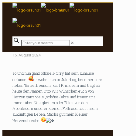
✕
15. August 2024
so und nun ganz offiziell-Orry hat sein zuhause
gefunden
er wohnt nun in Jüterbog, bei einer sehr
lieben Terrierfreundin , darf Prinz sein und trägt ab
heute den Namen Otto.Wir wünschen euch von
Herzen ganz viele ,schöne Jahre und freuen uns
immer über Neuigkeiten oder Fotos von den
Abenteuern unserer kleinen Fellnasen aus ihrem
zukünftigen Leben. Machs gut mein kleiner
Herzensbrecher