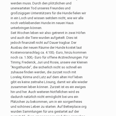
werden muss. Durch den plötzlichen und
unerwarteten Tod unseres Freundes und
großzügigen Unterstützers für die Hunde fielen wir
in ein Loch und wissen seitdem nicht, wie wir alle
noch verbleibenden Hunde im neuen Haus
unterbringen können.
Seit Wochen leben wir also getrennt in zwei Höfen
und auch die Tiere wurden aufgeteilt. Dies ist
jedoch finanziell nicht auf Dauer tragbar. Der
Ausbau der neuen Räume der Hunde kostet laut
Kostenvoranschlag ca. 4.100,- Euro, hinzu kommen
noch ca. 1.500,- Euro für offene Arztrechnungen. Für
Timmy, Frederick, Juri und Rosie, unsere vier kleinen
"Angsthunde", die sicherlich nicht so schnell ein
zuhause finden werden, die zurzeit noch mit
Loreley, Kirima und Lutz auf dem alten Hof leben
gibt es keine zeitnahe Lösung, damit wir alle wieder
zusammen leben können. Zurzeit ist es ein ewiges
hin und her. Auch weiteren Notfellchen wird es
dadurch natürlich nicht ermöglicht bei uns ein
Plätzchen zu bekommen, um in ein sorgenfreies
und schönes Leben zu starten. Auf Betterplace.org
wurden Sammlungen für uns gestartet auf der