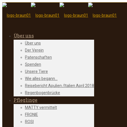
Über uns
Über uns
Der Verein
Patenschaften
Spenden
Unsere Tiere
Wie alles begann…
Reisebericht Apulien /Italien April 2018
Regenbogenbrücke
Pfleglinge
MATTY vermittelt
FRONIE
ROSI