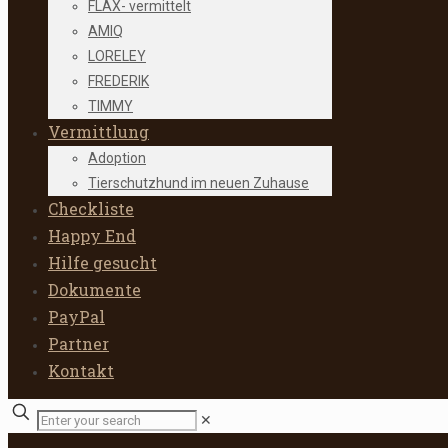
FLAX- vermittelt
AMIQ
LORELEY
FREDERIK
TIMMY
Vermittlung
Adoption
Tierschutzhund im neuen Zuhause
Checkliste
Happy End
Hilfe gesucht
Dokumente
PayPal
Partner
Kontakt
✕