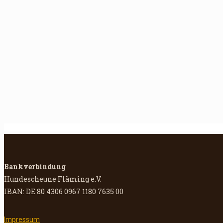
Bankverbindung
Hundescheune Fläming e.V.
IBAN: DE 80 4306 0967 1180 7635 00
Impressum