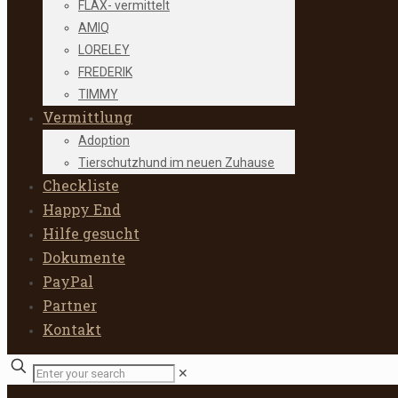
FLAX- vermittelt
AMIQ
LORELEY
FREDERIK
TIMMY
Vermittlung
Adoption
Tierschutzhund im neuen Zuhause
Checkliste
Happy End
Hilfe gesucht
Dokumente
PayPal
Partner
Kontakt
✕