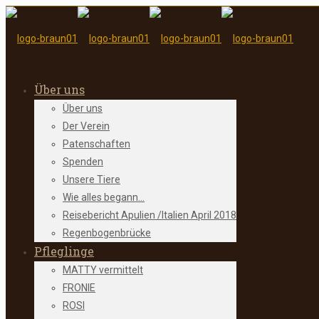
Über uns
Über uns
Der Verein
Patenschaften
Spenden
Unsere Tiere
Wie alles begann…
Reisebericht Apulien /Italien April 2018
Regenbogenbrücke
Pfleglinge
MATTY vermittelt
FRONIE
ROSI